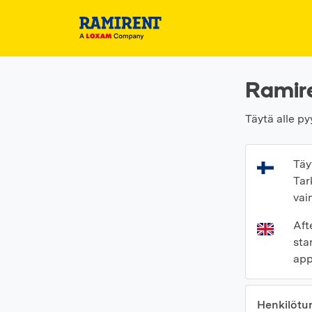
Ramire
Täytä alle py
Täy
Tar
vai
Aft
sta
app
Henkilötu