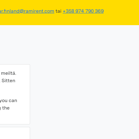
ar.finland@ramirent.com
tai
+358 974 790 369
meiltä.
 Sitten
 you can
g the