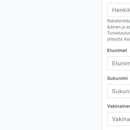
Rekisteröidy
ikäinen ja a
Tunnistautum
yhteyttä As
Etunimet
Sukunimi
Vakinainen