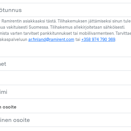
 Ramirentin asiakkaaksi tästä. Tilihakemuksen jättämiseksi sinun tulee
sua vakituisesti Suomessa. Tilihakemus allekirjoitetaan sähköisesti.
ista varten tarvitset pankkitunnukset tai mobiilivarmenteen. Tarvitta
iakaspalveluun
ar.finland@ramirent.com
tai
+358 974 790 369
.
 osoite