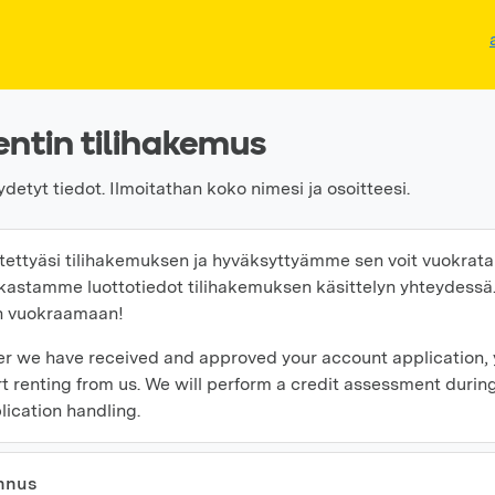
ntin tilihakemus
ydetyt tiedot. Ilmoitathan koko nimesi ja osoitteesi.
tettyäsi tilihakemuksen ja hyväksyttyämme sen voit vuokrata 
kastamme luottotiedot tilihakemuksen käsittelyn yhteydessä.
n vuokraamaan!
er we have received and approved your account application,
rt renting from us. We will perform a credit assessment durin
lication handling.
nnus